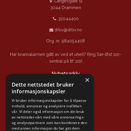
Langesgate 11
3044 Drammen
32044400
drbv@drbv.no
Org. nr. 984054408
Har brannalarmen gått av ved et uhell? Ring Sør-Øst 110-
sentral på tlf. 110!
Nyhetsarkiv
×
Dette nettstedet bruker
Nyhetsarkiv
informasjonskapsler
Nyttige lenker
Vi bruker informasjonskapsler for å tilpasse
innhold, annonser og analysere trafikken
vår. Vi deler også informasjon om din bruk
Branntips.no
av nettstedet vårt med våre annonserings-
og analysepartnere som kan kombinere den
Sikker hverdag
med annen informasjon du har gitt dem